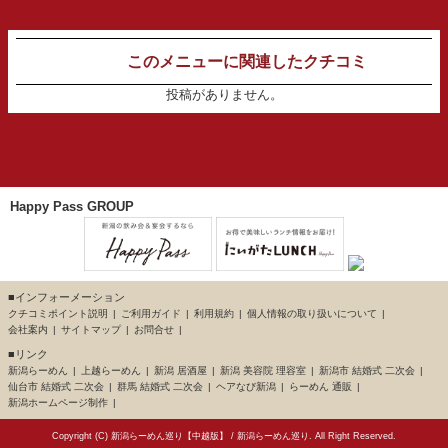
このメニューに関連したクチコミ
投稿がありません。
Happy Pass GROUP
■インフォーメーション
クチコミポイント説明
ご利用ガイド
利用規約
個人情報の取り扱いについて
会社案内
サイトマップ
お問合せ
■リンク
新潟らーめん
上越らーめん
新潟 居酒屋
新潟 美容院 理容室
新潟市 結婚式 二次会
仙台市 結婚式 二次会
群馬 結婚式 二次会
ヘアなび新潟
らーめん 通販
新潟ホームページ制作
Copyright (C)
新潟らーめん巡り【中越版】
/
新潟らーめん巡り
. All Right Reserved.