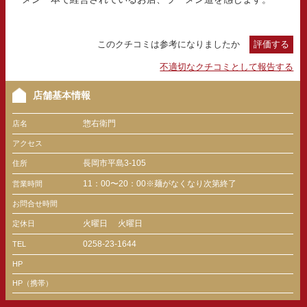
このクチコミは参考になりましたか
評価する
不適切なクチコミとして報告する
店舗基本情報
惣右衛門
店名
アクセス
長岡市平島3-105
住所
11：00〜20：00※麺がなくなり次第終了
営業時間
お問合せ時間
火曜日
火曜日
定休日
0258-23-1644
TEL
HP
HP（携帯）