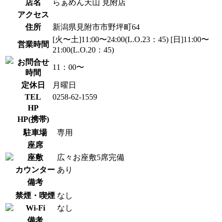
店名
らぁめん天山 見附店
アクセス
住所
新潟県見附市市野坪町64
[火〜土]11:00〜24:00(L.O.23：45) [日]11:00〜
営業時間
21:00(L.O.20：45)
お問合せ
11：00〜
時間
定休日
月曜日
TEL
0258-62-1559
HP
HP(携帯)
駐車場
専用
座席
座敷
広々お座敷5席完備
カウンター
あり
備考
禁煙・喫煙
なし
Wi-Fi
なし
備考