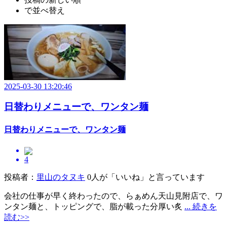
で並べ替え
2025-03-30 13:20:46
日替わりメニューで、ワンタン麺
日替わりメニューで、ワンタン麺
4
投稿者：
里山のタヌキ
0人が「いいね」と言っています
会社の仕事が早く終わったので、らぁめん天山見附店で、ワ
ンタン麺と、トッピングで、脂が載った分厚い炙
... 続きを
読む>>