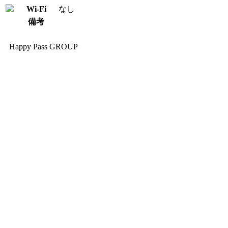
Wi-Fi
なし
備考
Happy Pass GROUP