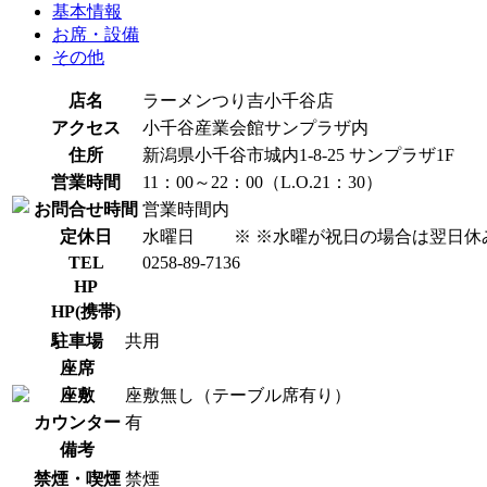
基本情報
お席・設備
その他
店名
ラーメンつり吉小千谷店
アクセス
小千谷産業会館サンプラザ内
住所
新潟県小千谷市城内1-8-25 サンプラザ1F
営業時間
11：00～22：00（L.O.21：30）
お問合せ時間
営業時間内
定休日
水曜日
※ ※水曜が祝日の場合は翌日休
TEL
0258-89-7136
HP
HP(携帯)
駐車場
共用
座席
座敷
座敷無し（テーブル席有り）
カウンター
有
備考
禁煙・喫煙
禁煙