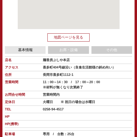
地図ページを見る
基本情報
お席・設備
その他
店名
麺香房ぶしや本店
アクセス
喜多町404号線沿い（良食生活館様の斜め向い）
住所
長岡市喜多町1112-1
営業時間
11：00～14：30 / 17：00～20：00
※材料が無くなり次第終了
お問合せ時間
営業時間内
定休日
火曜日
※ 祝日の場合は水曜日
TEL
0258-94-4517
HP
HP(携帯)
駐車場
専用 / 台数：25台