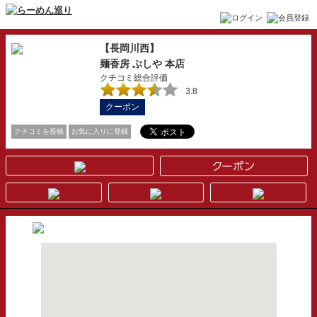
【長岡川西】
麺香房 ぶしや 本店
クチコミ総合評価
3.8
クーポン
クチコミを投稿
お気に入りに登録