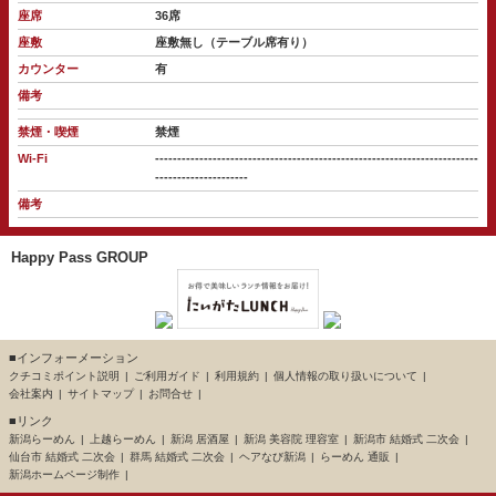
座席
36席
座敷
座敷無し（テーブル席有り）
カウンター
有
備考
禁煙・喫煙
禁煙
Wi-Fi
-------------------------------------------------------------------------
---------------------
備考
Happy Pass GROUP
■インフォーメーション
クチコミポイント説明
ご利用ガイド
利用規約
個人情報の取り扱いについて
会社案内
サイトマップ
お問合せ
■リンク
新潟らーめん
上越らーめん
新潟 居酒屋
新潟 美容院 理容室
新潟市 結婚式 二次会
仙台市 結婚式 二次会
群馬 結婚式 二次会
ヘアなび新潟
らーめん 通販
新潟ホームページ制作