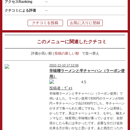
アクセスRanking
--
クチコミによる評価
--
クチコミを投稿
お気に入りに登録
このメニューに関連したクチコミ
評価が高い順
投稿の新しい順
で並べ替え
2022-12-10 17:12:06
辛味噌ラーメンと半チャーハン（ラーポン使
用）
4.5
投稿者：ｳﾞｫｴ
辛味噌ラーメンと半チャーハン（ラーポン使用）で
伺いました。ラーポン使用で830円のラーメンが500
円＋半チャーハンで合計830円でした。半チャーハン
がタダで食べられた感じですね。ラーメンは美味し
かったです。具はチャーシュー✕２、もやし、極太メ
ンマなど。味変用に辛味噌が乗っていますが、全部
溶かしたら私には辛かったです。必要な分だけ追加
出来る方が良いかなと思います。あと残念だったの