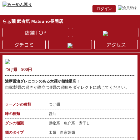
らぁ麺 武者気 Matsuno長岡店
つけ麺 900円
濃厚醤油ダレにコシのある太麺が相性最高！
自家製麺の旨さが際立つ!!麺の旨味をダイレクトに感じてください。
ラーメンの種類
つけ麺
味の種類
醤油
ダシの種類
動物系 魚介系 煮干し
麺のタイプ
太麺 自家製麺