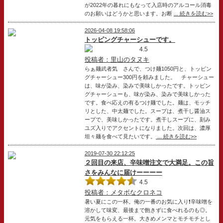
が2022年の暮れにもなって入店時のアルコール消毒
のお願いはどうかと思います。お断
... 続きを読む>>
2026-04-08 19:58:06
トッピングチャーシューです。
4.5
投稿者：里山のタヌキ
らぁ麺武者気 さんで、つけ麺1050円と、トッピン
グチャーシュー300円を頼みました。 チャーシュー
は、味が染み、染みで美味しかったです。トッピン
グチャーシューも、味が染み、染みで美味しかった
です。食べ応えの有るつけ麺でした。麺は、モッチ
リとした、中太麺でした。スープは、煮干し醤油ス
ープで、美味しかったです。煮干しスープに、刻み
ユズ入りでアクセントになりました。次回は、濃厚
坦々麺を食べて見たいです。
... 続きを読む>>
2019-07-30 22:12:25
２回目の来店、辛味噌注文で大満足。この旨
さをみんなに届けーーーー
4.5
投稿者：メタボなクロネコ
暑い夏にこの一杯。俺の一番のお気に入り❗辛味噌を
溶かして味変、最後まで飽きずに食べれるのも◎。
元気をもらえる一杯。大きめメンマとモチモチとし