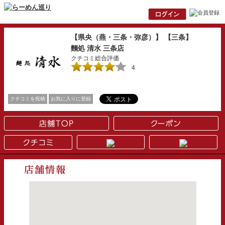
【県央（燕・三条・弥彦）】 【三条】
麵処 清水 三条店
クチコミ総合評価
4
クチコミを投稿
お気に入りに登録