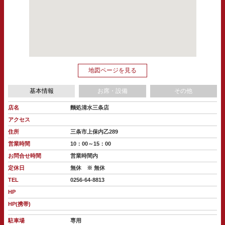
地図ページを見る
基本情報
お席・設備
その他
店名
麵処清水三条店
アクセス
住所
三条市上保内乙289
営業時間
10：00～15：00
お問合せ時間
営業時間内
定休日
無休 ※ 無休
TEL
0256-64-8813
HP
HP(携帯)
駐車場
専用