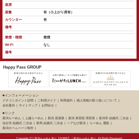
座席
座敷
有（小上がり席有）
カウンター
有
備考
禁煙・喫煙
禁煙
Wi-Fi
なし
備考
Happy Pass GROUP
■インフォーメーション
クチコミポイント説明
ご利用ガイド
利用規約
個人情報の取り扱いについて
会社案内
サイトマップ
お問合せ
■リンク
新潟らーめん
上越らーめん
新潟 居酒屋
新潟 美容院 理容室
新潟市 結婚式 二次会
仙台市 結婚式 二次会
群馬 結婚式 二次会
ヘアなび新潟
らーめん 通販
新潟ホームページ制作
Copyright (C)
新潟らーめん巡り【中越版】
/
新潟らーめん巡り
. All Right Reserved.