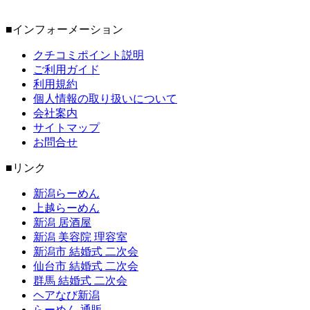
■インフォーメーション
クチコミポイント説明
ご利用ガイド
利用規約
個人情報の取り扱いについて
会社案内
サイトマップ
お問合せ
■リンク
新潟らーめん
上越らーめん
新潟 居酒屋
新潟 美容院 理容室
新潟市 結婚式 二次会
仙台市 結婚式 二次会
群馬 結婚式 二次会
ヘアなび新潟
らーめん 通販