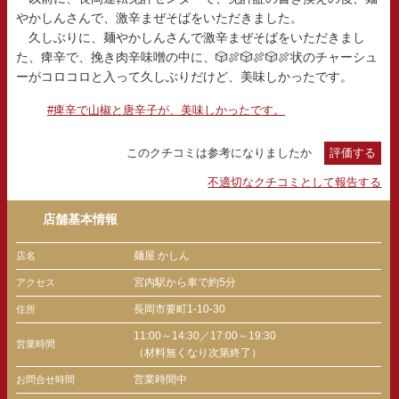
やかしんさんで、激辛まぜそばをいただきました。
久しぶりに、麺やかしんさんで激辛まぜそばをいただきまし
た、痺辛で、挽き肉辛味噌の中に、🎲🍖🎲🍖🎲🍖状のチャーシュ
ーがコロコロと入って久しぶりだけど、美味しかったです。
#痺辛で山椒と唐辛子が、美味しかったです。
このクチコミは参考になりましたか
評価する
不適切なクチコミとして報告する
店舗基本情報
麺屋 かしん
店名
宮内駅から車で約5分
アクセス
長岡市要町1-10-30
住所
11:00～14:30／17:00～19:30
営業時間
（材料無くなり次第終了）
営業時間中
お問合せ時間