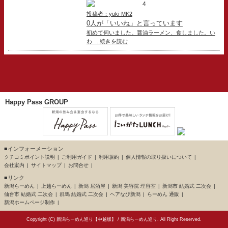
4
投稿者：yuki-MK2
0人が「いいね」と言っています
初めて伺いました。醤油ラーメン、食しました。い
わ ...続きを読む
Happy Pass GROUP
■インフォーメーション
クチコミポイント説明
ご利用ガイド
利用規約
個人情報の取り扱いについて
会社案内
サイトマップ
お問合せ
■リンク
新潟らーめん
上越らーめん
新潟 居酒屋
新潟 美容院 理容室
新潟市 結婚式 二次会
仙台市 結婚式 二次会
群馬 結婚式 二次会
ヘアなび新潟
らーめん 通販
新潟ホームページ制作
Copyright (C)
新潟らーめん巡り【中越版】
/
新潟らーめん巡り
. All Right Reserved.