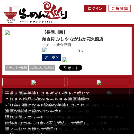
【長岡川西】
麺香房 ぶしや ながおか花火館店
クチコミ総合評価
3.5
クーポン
クチコミを投稿
お気に入りに登録
王道人気★美味しさをダイレクトに感じて...
これまた絶品☆体があったまる濃厚味噌ス...
【ぶしや】と言ったらやっぱり、つけ麺!!
ピリ辛が癖になる!!旨辛な美味しさにヤ...
まずは、麺をそのまま食べてみてください…!!小...
北海道産の味噌と信州産の2種の味噌をブレンド。節の旨味でパンチ力のある
濃厚な味噌に節のパンチ力!!
濃厚なスープの旨さ...
自家製ラー油と唐辛子の2種の辛味のバランスが抜群!!
隠れ人気メニュー!!
揚げニンニクと玉葱の食感も楽しみ...
北海道産と信州産の2種の味噌を独自の配合でブレンドした濃厚な味噌スー
肉好きはコチラ!!食べ応え満点、大満足(...
プ!! 醤油ベースとは...
つけ麺だけじゃない!!こちらもハイレベルな美味しさで、大人気。
麺と一緒でお腹も大満足!!
濃い口の醤油ダレにと...
じっくりスープで煮込んで、自家製タレに漬けたちゃーしゅうの旨さ太鼓判!!