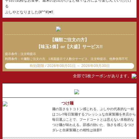
平日の気軽なお食事、週末のお出かけなど様々な方により楽しんでいただけ
る
ぶしやとなりました(#^^#)♥!!
【麺類ご注文の方】
【味玉1個】or【大盛】サービス!!
提示条件：注文時提示
利用条件：※麺類ご注文の方、1画面提示で人数分サービス、注文時提示、他券併用不可
有効期限 / 2026年08月01日 ～ 2026年09月30日
全部で1枚クーポンがあります。
つけ麺
麺の旨さをトコトン感じれる、ぶしやの代表的な一杯
はコレ!!毎日製麺するフレッシュな自家製麺を本店から
毎日運ぶことで、フードコートとは思えない本格的な
つけ麺が味わえる。節感の効いた、強さを感じるつけ
ダレと自家製麺との相性は抜群!!