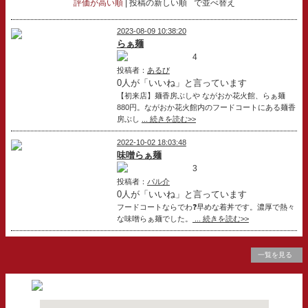
評価が高い順
投稿の新しい順
で並べ替え
2023-08-09 10:38:20
らぁ麺
4
投稿者：
あるび
0人が「いいね」と言っています
【初来店】麺香房ぶしや ながおか花火館、らぁ麺
880円。ながおか花火館内のフードコートにある麺香
房ぶし
... 続きを読む>>
2022-10-02 18:03:48
味噌らぁ麺
3
投稿者：
パル介
0人が「いいね」と言っています
フードコートならでわ❓早めな着丼です。濃厚で熱々
な味噌らぁ麺でした。
... 続きを読む>>
一覧を見る