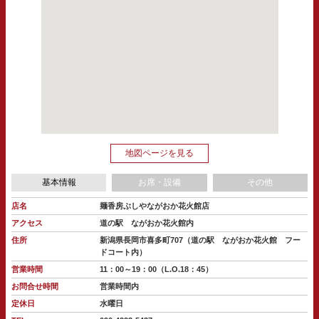
地図ページを見る
基本情報
お席・設備
その他
店名
麺香房ぶしやながおか花火館店
アクセス
道の駅 ながおか花火館内
住所
新潟県長岡市喜多町707（道の駅 ながおか花火館 フー
ドコート内）
営業時間
11：00～19：00（L.O.18：45）
お問合せ時間
営業時間内
定休日
水曜日