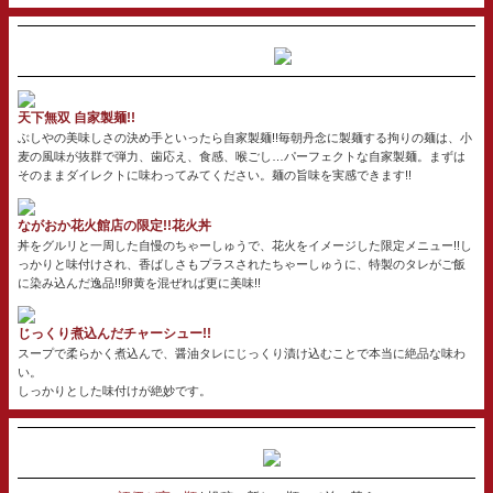
天下無双 自家製麺!!
ぶしやの美味しさの決め手といったら自家製麺!!毎朝丹念に製麺する拘りの麺は、小
麦の風味が抜群で弾力、歯応え、食感、喉ごし…パーフェクトな自家製麺。まずは
そのままダイレクトに味わってみてください。麺の旨味を実感できます!!
ながおか花火館店の限定!!花火丼
丼をグルリと一周した自慢のちゃーしゅうで、花火をイメージした限定メニュー!!し
っかりと味付けされ、香ばしさもプラスされたちゃーしゅうに、特製のタレがご飯
に染み込んだ逸品!!卵黄を混ぜれば更に美味!!
じっくり煮込んだチャーシュー!!
スープで柔らかく煮込んで、醤油タレにじっくり漬け込むことで本当に絶品な味わ
い。
しっかりとした味付けが絶妙です。