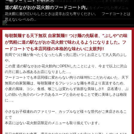
ご飯メニューもお勧め☆
バーナーで...
じっくり煮込んで、しっかり味付けされた絶品チャーシューを炙る事で香ばし
道の駅ながおか花火館のフードコート内。
さと旨味が倍増!!...
ながおか花火館店限定!! 自慢のちゃーしゅうで花火をイメージした丼メニュ
ーは柔らかく香ば...
花火館に遊びにいらしたときは是非お立ち寄りください。 フードコートとは
思えないレベルの...
毎朝製麺する天下無双 自家製麺!! つけ麺の先駆者、”ぶしや”の味
が気軽に道の駅ながおか花火館で味わえるようになりました。フ
ードコートでも本店同様の本格的な味わいに太鼓判!!
長岡でつけ麺が食べたくなったら真っ先に思いつくお店として大人気のぶし
や。
この度 道の駅ながおか花火館内にOPENしたことにより、今まで以上に沢山
の方に親しみ感あるお店になりました…。
フードコートでも本店同様に変わらない拘りの味!!特にこだわりぬいた、天下
無双の自家製麺は、毎朝製麺するフレッシュな麺を本店より直送するため、
小麦の風味、コシ、食感、喉ごしは変わらず抜群な美味しさ!! 店名通り、ぶ
しの効いた魚介のパンチ力あるスープと合わせることで更に美味しさは格段
に…。
小さなお子様連れのファミリー、カップルなど様々な世代がご来店されるこ
とで
本店にはない花火館店限定のメニューも取り揃えています。