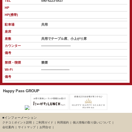
TEL
090-4223-5437
HP
HP(携帯)
駐車場
共用
座席
座敷
共用でテーブル席、小上がり席
カウンター
-------------------------
備考
禁煙・喫煙
禁煙
Wi-Fi
------------------------
備考
Happy Pass GROUP
■インフォーメーション
クチコミポイント説明
ご利用ガイド
利用規約
個人情報の取り扱いについて
会社案内
サイトマップ
お問合せ