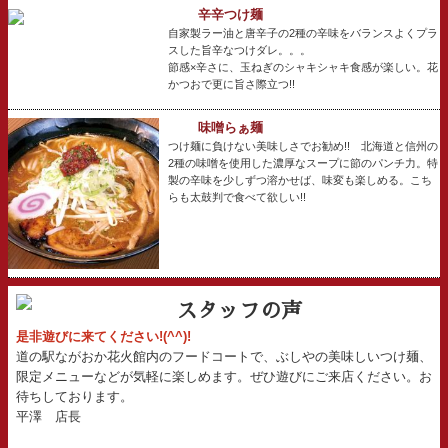
辛辛つけ麺
自家製ラー油と唐辛子の2種の辛味をバランスよくプラ
スした旨辛なつけダレ。。。
節感×辛さに、玉ねぎのシャキシャキ食感が楽しい。花
かつおで更に旨さ際立つ!!
味噌らぁ麺
つけ麺に負けない美味しさでお勧め!! 北海道と信州の
2種の味噌を使用した濃厚なスープに節のパンチ力。特
製の辛味を少しずつ溶かせば、味変も楽しめる。こち
らも太鼓判で食べて欲しい!!
スタッフの声
是非遊びに来てください!(^^)!
道の駅ながおか花火館内のフードコートで、ぶしやの美味しいつけ麺、
限定メニューなどが気軽に楽しめます。ぜひ遊びにご来店ください。お
待ちしております。
平澤 店長