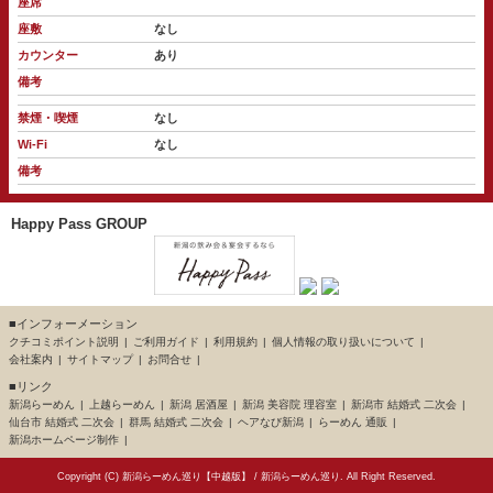
座席
座敷
なし
カウンター
あり
備考
禁煙・喫煙
なし
Wi-Fi
なし
備考
Happy Pass GROUP
■インフォーメーション
クチコミポイント説明
ご利用ガイド
利用規約
個人情報の取り扱いについて
会社案内
サイトマップ
お問合せ
■リンク
新潟らーめん
上越らーめん
新潟 居酒屋
新潟 美容院 理容室
新潟市 結婚式 二次会
仙台市 結婚式 二次会
群馬 結婚式 二次会
ヘアなび新潟
らーめん 通販
新潟ホームページ制作
Copyright (C)
新潟らーめん巡り【中越版】
/
新潟らーめん巡り
. All Right Reserved.