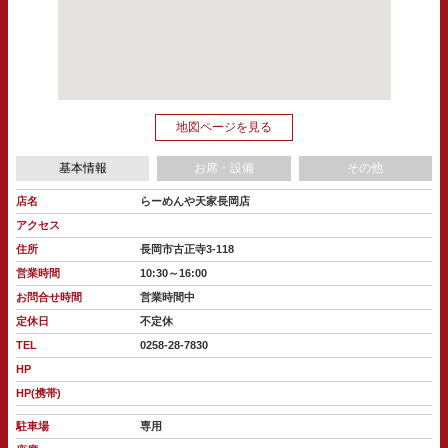
地図ページを見る
基本情報
お席・設備
その他
店名
らーめんや天家長岡店
アクセス
住所
長岡市古正寺3-118
営業時間
10:30～16:00
お問合せ時間
営業時間中
定休日
不定休
TEL
0258-28-7830
HP
HP(携帯)
駐車場
専用