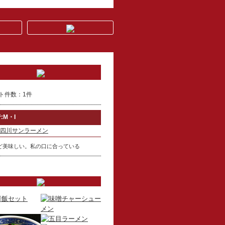
ト件数：1件
:M・I
四川サンラーメン
ど美味しい。私の口に合っている