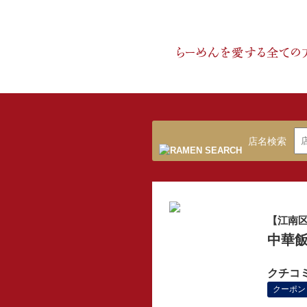
店名検索
【江南
中華飯
クチコ
クーポン