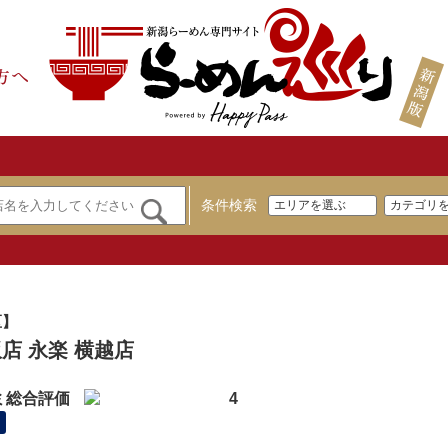
条件検索
区】
店 永楽 横越店
ミ総合評価
4