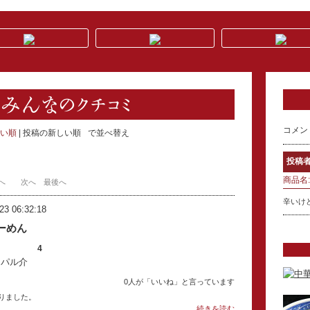
コメン
い順
投稿の新しい順
で並べ替え
投稿者
商品名:
へ
次へ
最後へ
辛いけ
23 06:32:18
ーめん
4
：パル介
0人が「いいね」と言っています
りました。
...続きを読む