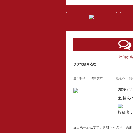
評価が高
タグで絞り込む
全3件中 1-3件表示
最初へ
前
2026-02-
五目ら
投稿者
五目らーめんです。具材たっぷり、温ま