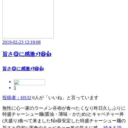
2019-02-23 12:18:08
旨さ😋に感激⚡❗😆👍
旨さ😋に感激⚡❗😆👍
5
投稿者：HS32
0人が「いいね」と言っています
無性に心一家のラーメン🍜🍥が食べたくなり昨日久しぶりに
特盛チャーシュー麺(醤油・薄味・かため)とキャベチャー丼
(大盛り)食べて来ました❗👍😄安定した特盛チャーシュー麺の
旨さと😋初✨実食のキャベチャー丼の旨さに感 ...
続きを読