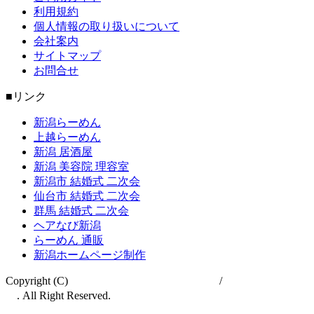
利用規約
個人情報の取り扱いについて
会社案内
サイトマップ
お問合せ
■リンク
新潟らーめん
上越らーめん
新潟 居酒屋
新潟 美容院 理容室
新潟市 結婚式 二次会
仙台市 結婚式 二次会
群馬 結婚式 二次会
ヘアなび新潟
らーめん 通販
新潟ホームページ制作
Copyright (C)
新潟らーめん巡り【中越版】
/
新潟らーめん巡
り
. All Right Reserved.