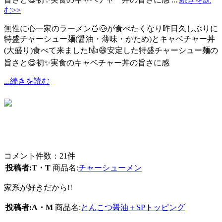
む>>
無性に心一家のラーメン🍜🍥が食べたくなり昨日久しぶりに
特盛チャーシュー麺(醤油・薄味・かため)とキャベチャー丼
(大盛り)食べて来ました❗👍😄安定した特盛チャーシュー麺の
旨さと😋初✨実食のキャベチャー丼の旨さに感
...続きを読む
コメント件数：21件
投稿者:T・T
商品名:
チャーシューメン
家系が好きだから!!
投稿者:A・M
商品名:
とんこつ醤油＋SPトッピング