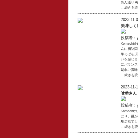
めん巡り 
... 続きを
2023-11-0
美味しく
投稿者：yu
Komac
んに初訪問
華そばを頂
いを感じま
にバランス
是非ご賞味
... 続きを
2023-11-1
喰拳さん
投稿者：yu
Komac
はり、麺が
馳走様でし
... 続きを