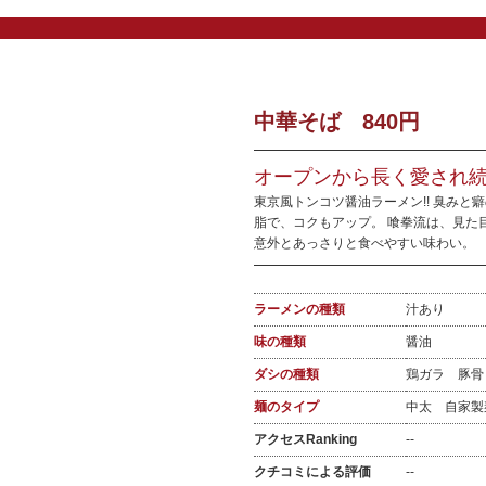
中華そば 840円
オープンから長く愛され続
東京風トンコツ醤油ラーメン!! 臭みと
脂で、コクもアップ。 喰拳流は、見た
意外とあっさりと食べやすい味わい。
ラーメンの種類
汁あり
味の種類
醤油
ダシの種類
鶏ガラ 豚
麺のタイプ
中太 自家
アクセスRanking
--
クチコミによる評価
--