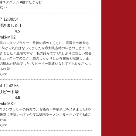
#麺スタグラム #麺すたぐらむ
読む>>
7 12:09:54
頂きました！
4.5
ki-MK2
hi企画のスタンプラリー、最後の締めくくりに、長岡市の喰拳さ
‼️前から気にはなってましたが😅創業当時の味とのことで、中
きました！直感ですが、私の好みです‼️久しぶりに新しい出会
した✨スープのコク、麺のしっかりした存在感と喉越し。正
の取れた絶品でした‼️リピーター間違いなしです✨みなさんも
あれ😁
読む>>
4 12:42:55
リピート😁
4.5
ki-MK2
hiのスタンプラリーの特典で、背脂煮干中華そばを頂きました‼️や
抜群に美味いっす✨今度は味噌ラーメン、食べたいですね‼️ご
た🙏
読む>>