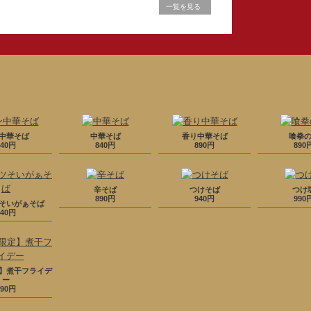
一覧を見る
中華そば
中華そば
香り中華そば
喰拳
840円
840円
890円
890
辛そば
つけそば
つけ
890円
940円
990
そいがぁそば
840円
】煮干フライデ
ー
890円