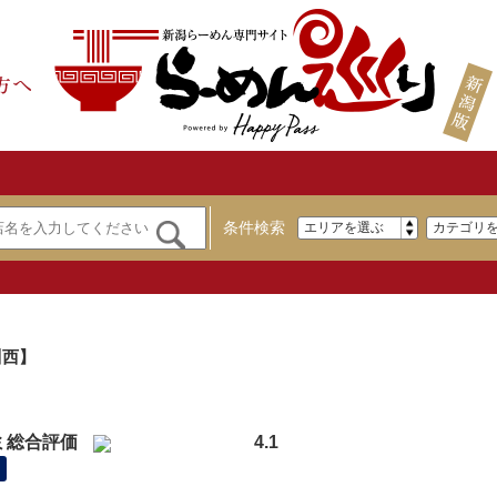
条件検索
川西】
ミ総合評価
4.1