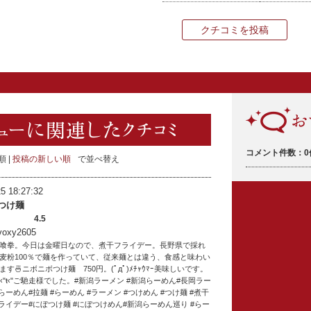
クチコミを投稿
コメント件数：0
順
投稿の新しい順
で並べ替え
5 18:27:32
つけ麺
4.5
xy2605
喰拳。今日は金曜日なので、煮干フライデー。長野県で採れ
麦粉100％で麺を作っていて、従来麺とは違う、食感と味わい
す​🍜ニボニボつけ麺 750円。(ﾟдﾟ)ﾒﾁｬｳﾏｰ美味しいです。
)ŧ‹"ŧ‹"ŧ‹"ご馳走様でした。#新潟ラーメン #新潟らーめん#長岡ラー
らーめん#拉麺 #らーめん #ラーメン #つけめん #つけ麺 #煮干
フライデー#にぼつけ麺 #にぼつけめん#新潟らーめん巡り #らー