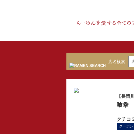
店名検索
【長岡
喰拳
クチコ
クーポン