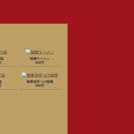
の塩
味噌ラーメン
円
940円
塩
喰拳流辛つけ味噌
円
990円