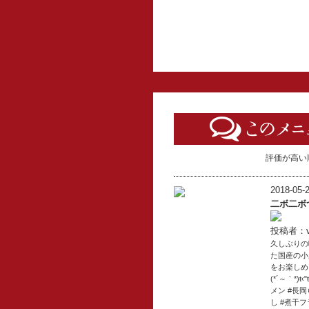
評価が高い
2018-05-2
二ボ二ボ
投稿者：vo
久しぶりの
た国産の小
をお楽しめま
(*´～｀*
メン #長岡
し #煮干