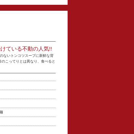
けている不動の人気!!
癖のないトンコツスープに新鮮な背
目のこってりとは異なり、食べると
骨
製麺