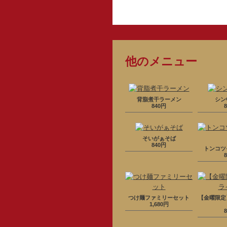
他のメニュー
背脂煮干ラーメン
シン
840円
そいがぁそば
840円
トンコツ
つけ麺ファミリーセット
【金曜限定
1,680円