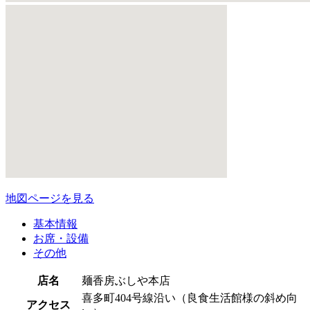
地図ページを見る
基本情報
お席・設備
その他
店名
麺香房ぶしや本店
喜多町404号線沿い（良食生活館様の斜め向
アクセス