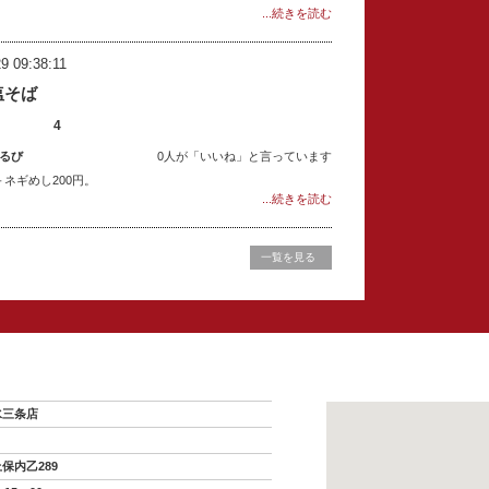
...続きを読む
9 09:38:11
塩そば
4
るび
0人が「いいね」と言っています
ネギめし200円。
...続きを読む
一覧を見る
水三条店
保内乙289