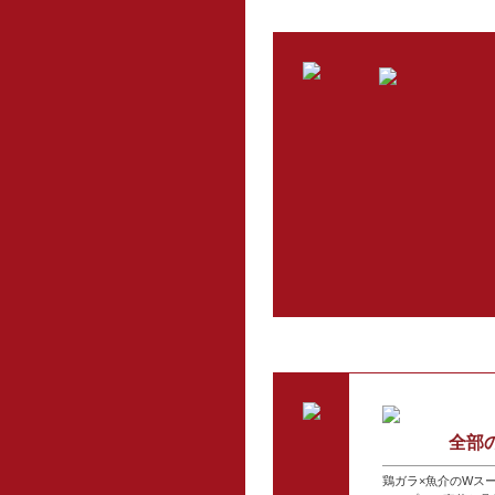
全部
鶏ガラ×魚介のWスー