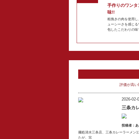
手作りのワンタ
味!!
粗挽きの肉を使用し
ューシーさを感じる
包したこだわりの味
評価が高い
2026-02-0
三条カ
投稿者：
あ
麺処清水三条店、三条カレーラーメン1
たが、完