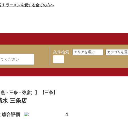
条件検索
燕・三条・弥彦）】 【三条】
清水 三条店
ミ総合評価
4