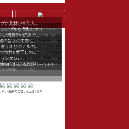
に具材が全部入...
シンプルな美味しさ!!
介のWスープに、真空調理されたチャ
用意!!お好みで...
ー...
!!鶏ダシと魚介のWスープの中に綺
椒の旨さに中毒性...
っ...
ーメンが印象的だが、こちらは三条店
うオリジナルの...
...
プに山椒で、ピリッとアクセント!!
無料!!煮干しの...
りのブラックペッパーでアクセン
ワンタン♪
黒な...
しベースの白濁とろみスープに、魚粉
広い世代に大好評!!
...
で肉間も楽しめるジューシーな手作り
味が美味しさの決め手!!
大きい画像でご覧いただけます