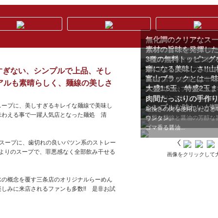
無化調のクリアなスープ
素材の旨味を発揮した
無化調の体に優しい鶏×魚
3種の無料トッピングをご
ーシュー、手作りの肉間がジュ
無化調で身体に優しい味わい
癖になる美味しさ!!山
麗に織り込まれた、崩すのがも
清水と言えばシンプルなラ
しすぎない、シンプルで上品、そし
富山ブラックとは一味違
限定のスタミナ満点な一杯。生
魚介の旨味が詰まった塩スー
アルも素晴らしく、麺線の美しさ
大盛1.5玉、特盛2玉まで
香りと味がひきしまり、...
真っ黒なスープに、たっぷ
!
肉間たっぷりの手作り
ト!! 醤油の旨味が際立つ真っ
じっくりと炊き上げた煮干
スープに、美しすぎるキレイな麺線で美味し
シンプルな味わいが幅
で風味をプラス。さらに豚脂と
粗挽きの肉を使用したこと
味わえる事で一躍人気店となった麺処 清
奇麗な麺線と醤油の芳醇な旨
ワンタン。
ゴマ香る醤油...
るスープに、歯切れの良いパツン系のストレー
風よりのスープで、罪悪感なく全部飲み干せる
画像をクリックして
水の概念を覆す三条店のオリジナルらーめん
しみに来店されるファンも多数!! 是非お試