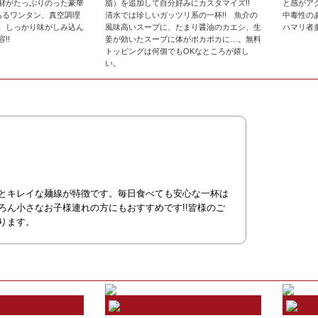
材がたっぷりのった豪華
脂）を追加して自分好みにカスタマイズ!!
と感がア
間あるワンタン、真空調理
清水では珍しいガッツリ系の一杯!! 魚介の
中毒性の
、しっかり味がしみ込ん
風味高いスープに、たまり醤油のカエシ、生
ハマリ者多
!!
姜が効いたスープに体がポカポカに…。無料
トッピングは何個でもOKなところが嬉し
い。
とキレイな麺線が特徴です。毎日食べても安心な一杯は
ろん小さなお子様連れの方にもおすすめです!!皆様のご
ります。