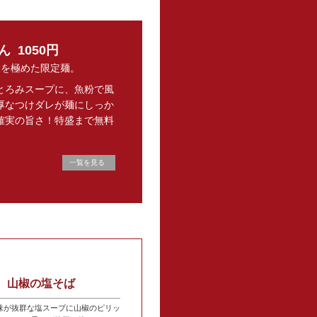
めん
1050円
旨味を極めた限定麺。
とろみスープに、魚粉で風
厚なつけダレが麺にしっか
確実の旨さ！特盛まで無料
一覧を見る
山椒の塩そば
味が抜群な塩スープに山椒のピリッ