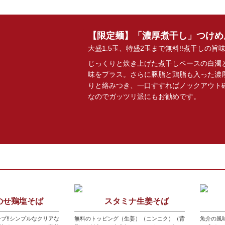
【限定麺】「濃厚煮干し」つけ
大盛1.5玉、特盛2玉まで無料!!煮干しの
じっくりと炊き上げた煮干しベースの白濁
味をプラス。さらに豚脂と鶏脂も入った濃
りと絡みつき、一口すすればノックアウト
なのでガッツリ派にもお勧めです。
のせ鶏塩そば
スタミナ生姜そば
プ!!シンプルなクリアな
無料のトッピング（生姜）（ニンニク）（背
魚介の風