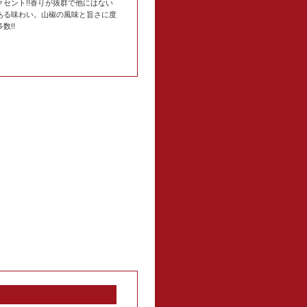
クセント!!香りが抜群で他にはない
ある味わい。山椒の風味と旨さに度
数!!