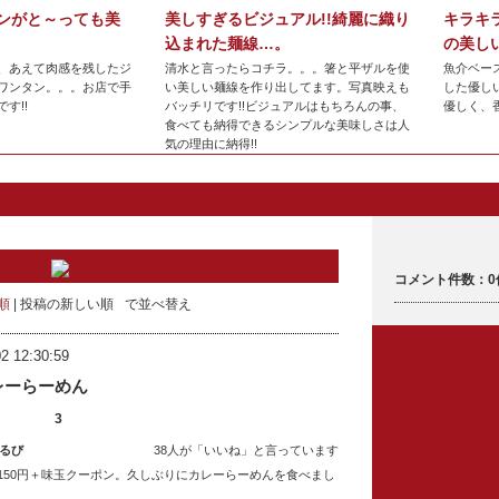
ンがと～っても美
美しすぎるビジュアル!!綺麗に織り
キラキ
込まれた麺線…。
の美しい
、あえて肉感を残したジ
清水と言ったらコチラ。。。箸と平ザルを使
魚介ベー
ワンタン。。。お店で手
い美しい麺線を作り出してます。写真映えも
した優し
です!!
バッチリです!!ビジュアルはもちろんの事、
優しく、
食べても納得できるシンプルな美味しさは人
気の理由に納得!!
コメント件数：0
順
投稿の新しい順
で並べ替え
2 12:30:59
レーらーめん
3
るび
38人が「いいね」と言っています
150円＋味玉クーポン。久しぶりにカレーらーめんを食べまし