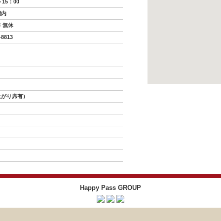
～15：00
間内
 無休
-8813
上がり席有）
Happy Pass GROUP