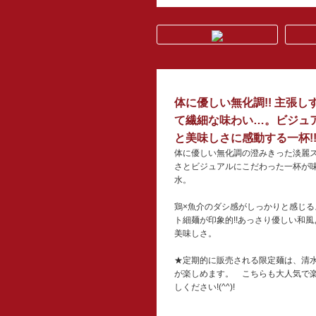
体に優しい無化調!! 主張
て繊細な味わい…。ビジュ
と美味しさに感動する一杯!
体に優しい無化調の澄みきった淡麗
さとビジュアルにこだわった一杯が
水。
鶏×魚介のダシ感がしっかりと感じ
ト細麺が印象的!!あっさり優しい和
美味しさ。
★定期的に販売される限定麺は、清
が楽しめます。 こちらも大人気で楽
しください!(^^)!