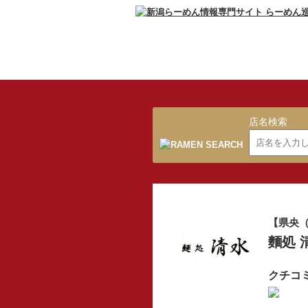
店名検索
【県央（
麵処 
クチコ