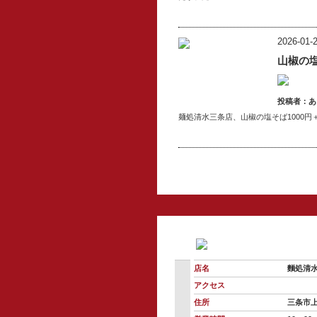
2026-01-2
山椒の
投稿者：
あ
麺処清水三条店、山椒の塩そば1000円＋
店名
麵処清
アクセス
住所
三条市上