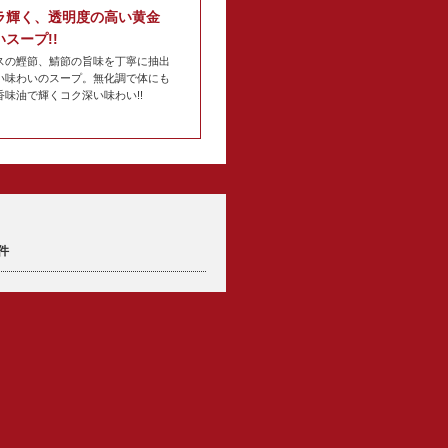
ラ輝く、透明度の高い黄金
スープ!!
スの鰹節、鯖節の旨味を丁寧に抽出
い味わいのスープ。無化調で体にも
香味油で輝くコク深い味わい!!
件