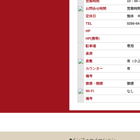
営業時間
10：00
お問合せ時間
営業時
定休日
無休 ※
TEL
0256-64
HP
HP(携帯)
駐車場
専用
座席
座敷
有（小
カウンター
有
備考
禁煙・喫煙
禁煙
Wi-Fi
なし
備考
■インフォーメーション