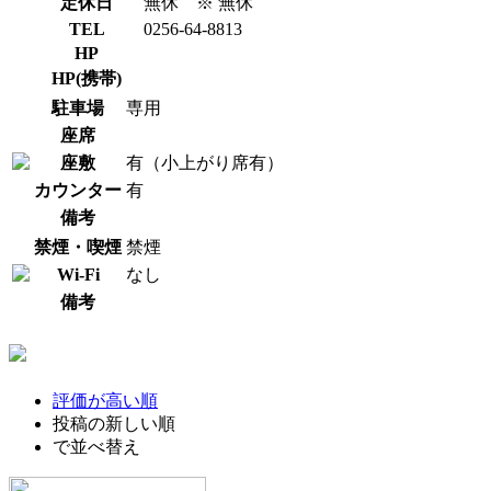
定休日
無休 ※ 無休
TEL
0256-64-8813
HP
HP(携帯)
駐車場
専用
座席
座敷
有（小上がり席有）
カウンター
有
備考
禁煙・喫煙
禁煙
Wi-Fi
なし
備考
評価が高い順
投稿の新しい順
で並べ替え